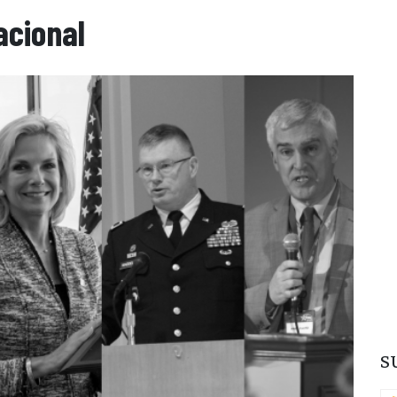
acional
S