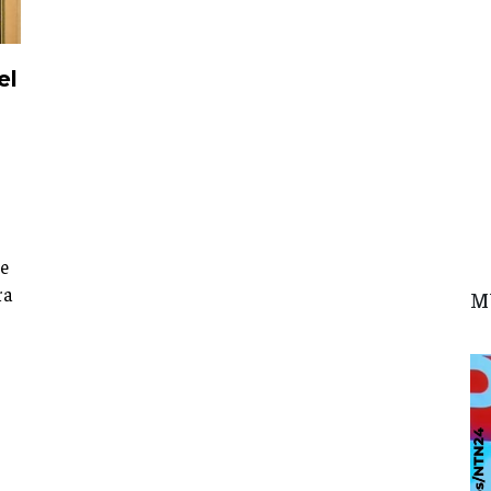
el
se
ra
M