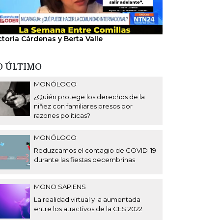
ctoria Cárdenas y Berta Valle
"Nosotros hem
del régimen".
O ÚLTIMO
MONÓLOGO
¿Quién protege los derechos de la
niñez con familiares presos por
razones políticas?
MONÓLOGO
Reduzcamos el contagio de COVID-19
durante las fiestas decembrinas
MONO SAPIENS
La realidad virtual y la aumentada
entre los atractivos de la CES 2022