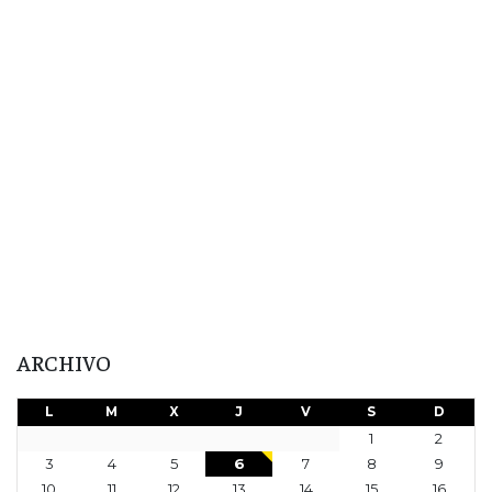
ARCHIVO
L
M
X
J
V
S
D
1
2
3
4
5
6
7
8
9
10
11
12
13
14
15
16