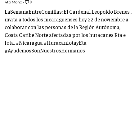
4to Mono
•
0
LaSemanaEntreComillas: El Cardenal Leopoldo Brenes ,
invita a todos los nicaragüenses hoy 22 de noviembre a
colaborar con las personas de la Región Autónoma,
Costa Caribe Norte afectadas por los huracanes Eta e
Iota. #Nicaragua #HuracanIotayEta
#AyudemosSonNuestrosHermanos