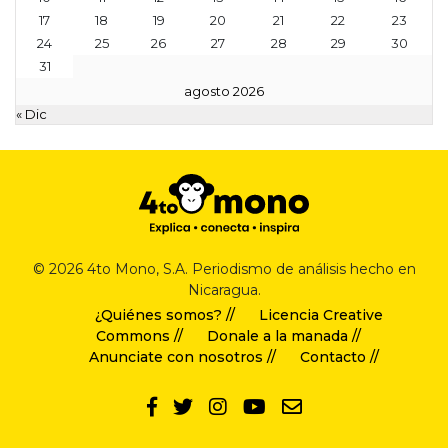
17
18
19
20
21
22
23
24
25
26
27
28
29
30
31
agosto 2026
« Dic
© 2026 4to Mono, S.A. Periodismo de análisis hecho en
Nicaragua.
¿Quiénes somos? //
Licencia Creative
Commons //
Donale a la manada //
Anunciate con nosotros //
Contacto //