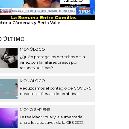
ctoria Cárdenas y Berta Valle
"Nosotros hem
del régimen".
O ÚLTIMO
MONÓLOGO
¿Quién protege los derechos de la
niñez con familiares presos por
razones políticas?
MONÓLOGO
Reduzcamos el contagio de COVID-19
durante las fiestas decembrinas
MONO SAPIENS
La realidad virtual y la aumentada
entre los atractivos de la CES 2022