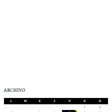
ARCHIVO
L
M
X
J
V
S
D
1
2