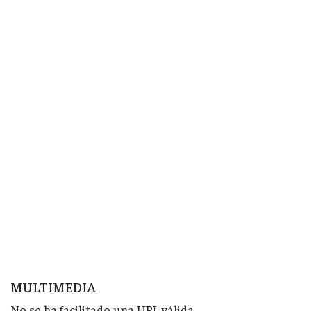
MULTIMEDIA
No se ha facilitado una URL válida.