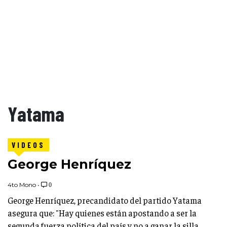
Yatama
VIDEOS
George Henríquez
4to Mono
•
0
George Henríquez, precandidato del partido Yatama
asegura que: "Hay quienes están apostando a ser la
segunda fuerza política del país y no a ganar la silla