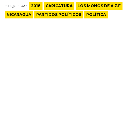
ETIQUETAS:
2018
CARICATURA
LOS MONOS DE A.Z.F
NICARAGUA
PARTIDOS POLÍTICOS
POLÍTICA