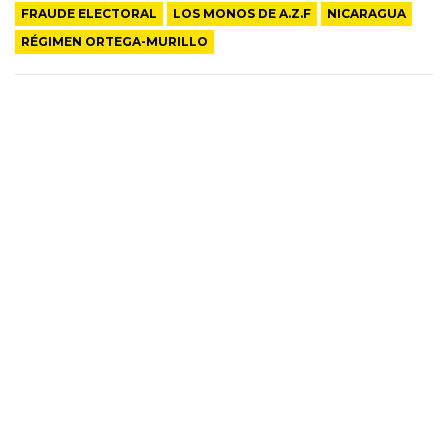
FRAUDE ELECTORAL
LOS MONOS DE A.Z.F
NICARAGUA
RÉGIMEN ORTEGA-MURILLO