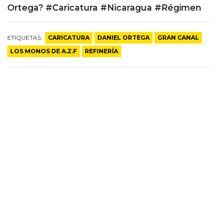
Ortega? #Caricatura #Nicaragua #Régimen
ETIQUETAS:
CARICATURA
DANIEL ORTEGA
GRAN CANAL
LOS MONOS DE A.Z.F
REFINERÍA