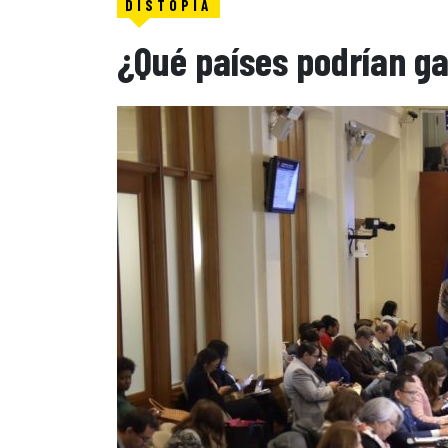
DISTOPÍA
¿Qué países podrían g