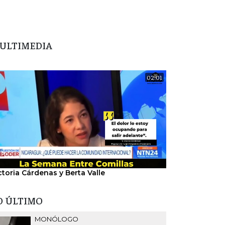
ULTIMEDIA
02:01
ctoria Cárdenas y Berta Valle
"Nosotros hem
del régimen".
O ÚLTIMO
MONÓLOGO