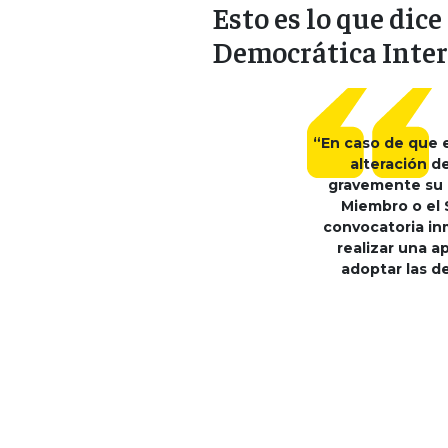
Esto es lo que dice
Democrática Inte
“En caso de que 
alteración d
gravemente su 
Miembro o el S
convocatoria in
realizar una ap
adoptar las d