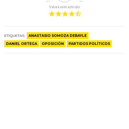
Valorá este artículo
ETIQUETAS:
ANASTASIO SOMOZA DEBAYLE
DANIEL ORTEGA
OPOSICIÓN
PARTIDOS POLÍTICOS