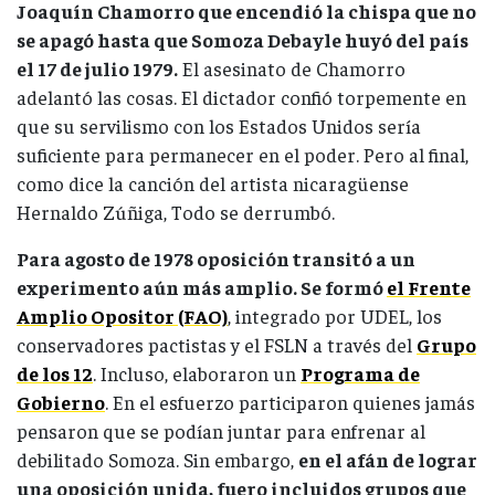
Joaquín Chamorro que encendió la chispa que no
se apagó hasta que Somoza Debayle huyó del país
el 17 de julio 1979.
El asesinato de Chamorro
adelantó las cosas. El dictador confió torpemente en
que su servilismo con los Estados Unidos sería
suficiente para permanecer en el poder. Pero al final,
como dice la canción del artista nicaragüense
Hernaldo Zúñiga, Todo se derrumbó.
Para agosto de 1978 oposición transitó a un
experimento aún más amplio. Se formó
el Frente
Amplio Opositor (FAO)
, integrado por UDEL, los
conservadores pactistas y el FSLN a través del
Grupo
de los 12
. Incluso, elaboraron un
Programa de
Gobierno
. En el esfuerzo participaron quienes jamás
pensaron que se podían juntar para enfrenar al
debilitado Somoza. Sin embargo,
en el afán de lograr
una oposición unida, fuero incluidos grupos que