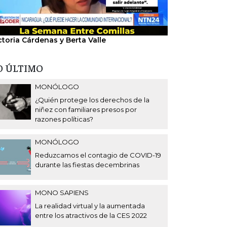
ctoria Cárdenas y Berta Valle
"Nosotros hem
del régimen".
O ÚLTIMO
MONÓLOGO
¿Quién protege los derechos de la
niñez con familiares presos por
razones políticas?
MONÓLOGO
Reduzcamos el contagio de COVID-19
durante las fiestas decembrinas
MONO SAPIENS
La realidad virtual y la aumentada
entre los atractivos de la CES 2022