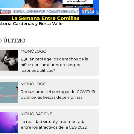
ctoria Cárdenas y Berta Valle
"Nosotros hem
del régimen".
O ÚLTIMO
MONÓLOGO
¿Quién protege los derechos de la
niñez con familiares presos por
razones políticas?
MONÓLOGO
Reduzcamos el contagio de COVID-19
durante las fiestas decembrinas
MONO SAPIENS
La realidad virtual y la aumentada
entre los atractivos de la CES 2022