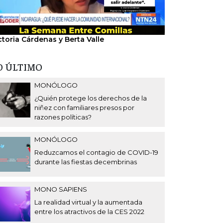
ctoria Cárdenas y Berta Valle
"Nosotros hem
del régimen".
O ÚLTIMO
MONÓLOGO
¿Quién protege los derechos de la
niñez con familiares presos por
razones políticas?
MONÓLOGO
Reduzcamos el contagio de COVID-19
durante las fiestas decembrinas
MONO SAPIENS
La realidad virtual y la aumentada
entre los atractivos de la CES 2022