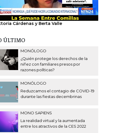
ctoria Cárdenas y Berta Valle
"Nosotros hem
del régimen".
O ÚLTIMO
MONÓLOGO
¿Quién protege los derechos de la
niñez con familiares presos por
razones políticas?
MONÓLOGO
Reduzcamos el contagio de COVID-19
durante las fiestas decembrinas
MONO SAPIENS
La realidad virtual y la aumentada
entre los atractivos de la CES 2022