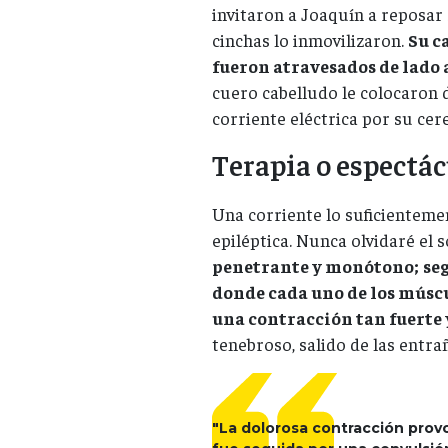
invitaron a Joaquín a reposar
cinchas lo inmovilizaron.
Su c
fueron atravesados de lado 
cuero cabelludo le colocaron 
corriente eléctrica por su cer
Terapia o espectá
Una corriente lo suficienteme
epiléptica. Nunca olvidaré el s
penetrante y monótono;
se
donde cada uno de los músc
una contracción tan fuerte 
tenebroso, salido de las entr
"La dolorosa contracción provo