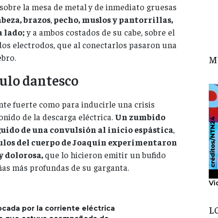
 sobre la mesa de metal y de inmediato gruesas
abeza, brazos
,
pecho, muslos y pantorrillas,
a lado;
y a ambos costados de su cabe, sobre el
dos electrodos, que al conectarlos pasaron una
ebro.
M
culo dantesco
nte fuerte como para inducirle una crisis
onido de la descarga eléctrica.
Un zumbido
guido de una convulsión al inicio espástica
,
ulos del cuerpo de Joaquín experimentaron
y dolorosa,
que lo hicieron emitir un bufido
añas más profundas de su garganta.
Vi
L
cada por la corriente eléctrica