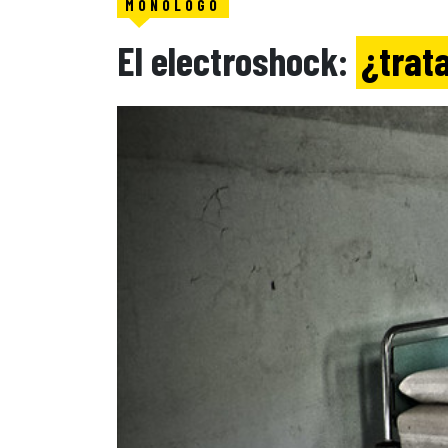
MONÓLOGO
El electroshock:
¿trat