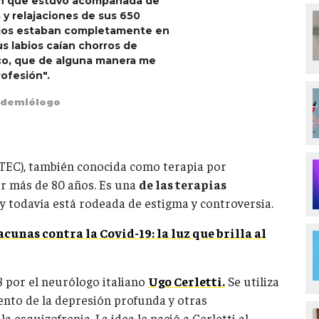
ón que estuvo acompañada de
 y relajaciones de sus 650
 ojos estaban completamente en
us labios caían chorros de
co, que de alguna manera me
rofesión".
idemiólogo
(TEC), también conocida como terapia por
r más de 80 años. Es una
de las terapias
y todavía está rodeada de estigma y controversia.
acunas contra la Covid-19: la luz que brilla al
8 por el neurólogo italiano
Ugo Cerletti.
Se utiliza
ento de la depresión profunda y otras
esquizofrenia. La idea le nació a Cerletti al