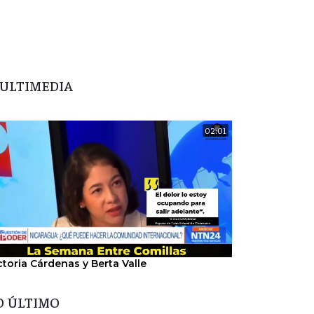
ULTIMEDIA
02:01
ctoria Cárdenas y Berta Valle
"Nosotros hem
del régimen".
O ÚLTIMO