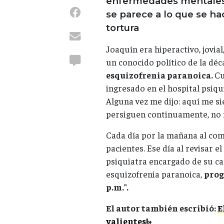
enfermedades mentales;
se parece a lo que se ha
tortura
Joaquín era hiperactivo, jovial
un conocido político de la déc
esquizofrenia paranoica.
Cu
ingresado en el hospital psiqu
Alguna vez me dijo: aquí me si
persiguen continuamente, no m
Cada día por la mañana al com
pacientes. Ese día al revisar e
psiquiatra encargado de su ca
esquizofrenia paranoica,
prog
p.m.".
El autor también escribió:
E
valientes!»