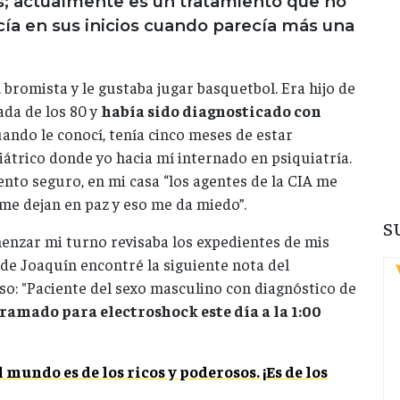
 actualmente es un tratamiento que no
cía en sus inicios cuando parecía más una
, bromista y le gustaba jugar basquetbol. Era hijo de
ada de los 80 y
había sido diagnosticado con
ando le conocí, tenía cinco meses de estar
iátrico donde yo hacia mí internado en psiquiatría.
ento seguro, en mi casa “los agentes de la CIA me
e dejan en paz y eso me da miedo”.
S
enzar mi turno revisaba los expedientes de mis
l de Joaquín encontré la siguiente nota del
so: "Paciente del sexo masculino con diagnóstico de
ramado para electroshock este día a la 1:00
l mundo es de los ricos y poderosos. ¡Es de los