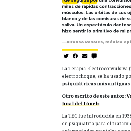
fue seguida por una convulsi
miles de rápidas contracciones
músculos. Las órbitas de sus
blanco y de las comisuras de s
saliva. Un espectáculo dantes
hizo sentir lo primitivo de mi p
Alfonso Rosales, médico ep
La Terapia Electroconvulsiva 
electrochoque, se ha usado po
psiquiátricas más antiguas
Otro escrito de este autor:
V
final del túnel»
La TEC fue introducida en 193
en psiquiatría para el tratami
enfermedades mentales como la 