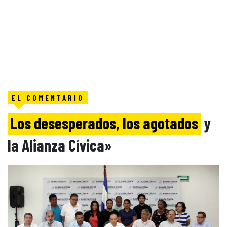
EL COMENTARIO
Los desesperados, los agotados
y
la Alianza Cívica»