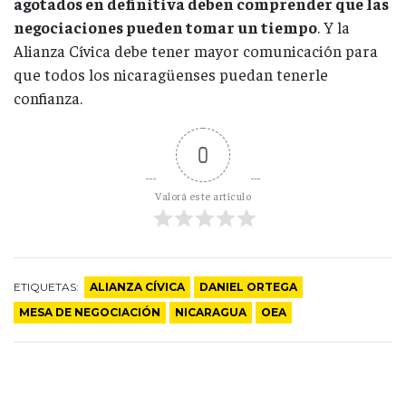
agotados en definitiva deben comprender que las
negociaciones pueden tomar un tiempo
. Y la
Alianza Cívica debe tener mayor comunicación para
que todos los nicaragüenses puedan tenerle
confianza.
0
Valorá este artículo
ETIQUETAS:
ALIANZA CÍVICA
DANIEL ORTEGA
MESA DE NEGOCIACIÓN
NICARAGUA
OEA