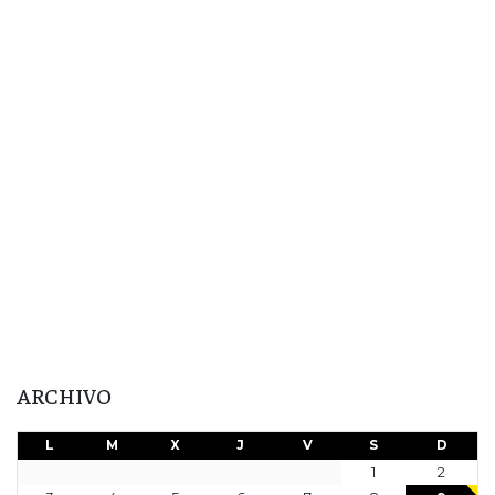
ARCHIVO
L
M
X
J
V
S
D
1
2