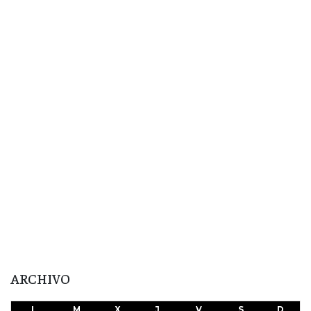
ARCHIVO
L
M
X
J
V
S
D