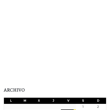
ARCHIVO
L
M
X
J
V
S
D
1
2