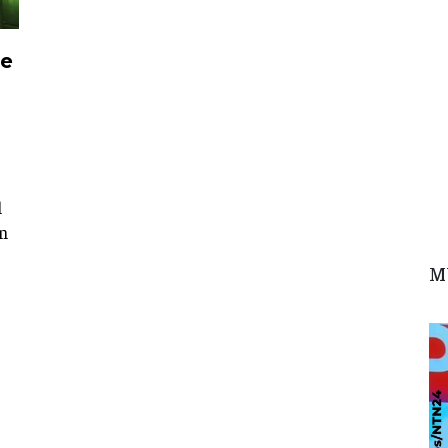
ue
l
en
M