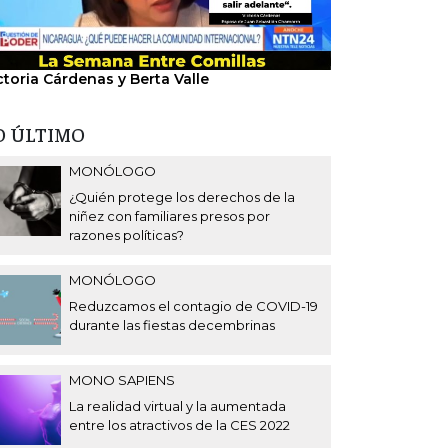
ctoria Cárdenas y Berta Valle
"Nosotros hem
del régimen".
O ÚLTIMO
MONÓLOGO
¿Quién protege los derechos de la
niñez con familiares presos por
razones políticas?
MONÓLOGO
Reduzcamos el contagio de COVID-19
durante las fiestas decembrinas
MONO SAPIENS
La realidad virtual y la aumentada
entre los atractivos de la CES 2022