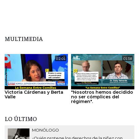
MULTIMEDIA
02:01
01:58
Victoria Cárdenas y Berta
"Nosotros hemos decidido
Valle
no ser cómplices del
régimen".
LO ÚLTIMO
MONÓLOGO
¿Quién protege los derechos de la niñez con