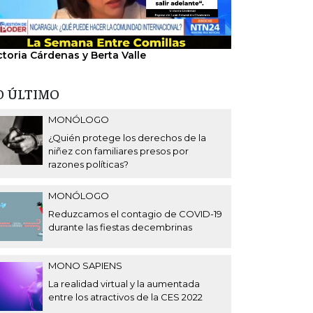
ctoria Cárdenas y Berta Valle
"Nosotros hem
del régimen".
O ÚLTIMO
MONÓLOGO
¿Quién protege los derechos de la
niñez con familiares presos por
razones políticas?
MONÓLOGO
Reduzcamos el contagio de COVID-19
durante las fiestas decembrinas
MONO SAPIENS
La realidad virtual y la aumentada
entre los atractivos de la CES 2022