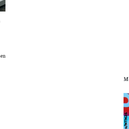
a
 en
M