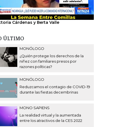
ctoria Cárdenas y Berta Valle
"Nosotros hem
del régimen".
O ÚLTIMO
MONÓLOGO
¿Quién protege los derechos de la
niñez con familiares presos por
razones políticas?
MONÓLOGO
Reduzcamos el contagio de COVID-19
durante las fiestas decembrinas
MONO SAPIENS
La realidad virtual y la aumentada
entre los atractivos de la CES 2022