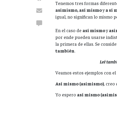
Tenemos tres formas diferente
asimismo, así mismo
y
a sí 
igual, no significan lo mismo 
En el caso de
así mismo
y
asi
por ende pueden usarse indis
la primera de ellas. Se consid
también
.
Leé tamb
Veamos estos ejemplos con el 
Así mismo (asimismo)
, creo
Yo espero
así mismo (asimi