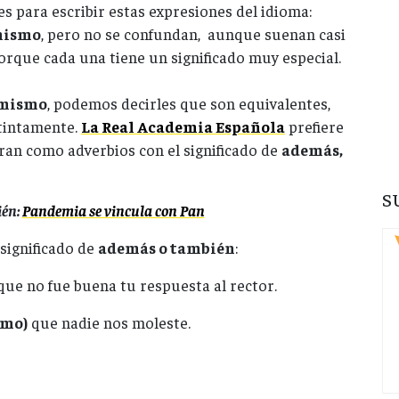
s para escribir estas expresiones del idioma:
mismo
, pero no se confundan, aunque suenan casi
porque cada una tiene un significado muy especial.
mismo
, podemos decirles que son equivalentes,
tintamente.
La Real Academia Española
prefiere
eran como adverbios con el significado de
además,
S
ién:
Pandemia se vincula con Pan
significado de
además o también
:
 que no fue buena tu respuesta al rector.
smo)
que nadie nos moleste.