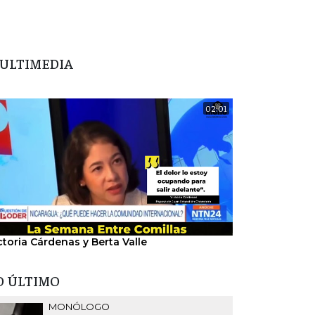
ULTIMEDIA
02:01
ctoria Cárdenas y Berta Valle
"Nosotros hem
del régimen".
O ÚLTIMO
MONÓLOGO