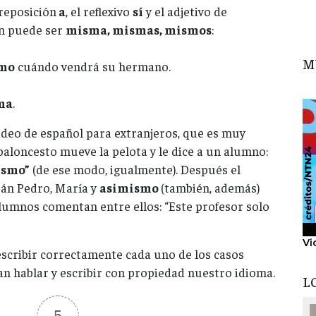
reposición
a
, el reflexivo
sí
y el adjetivo de
én puede ser
misma, mismas, mismos
:
M
smo
cuándo vendrá su hermano.
ma
.
ideo de español para extranjeros, que es muy
baloncesto mueve la pelota y le dice a un alumno:
ismo”
(de ese modo, igualmente). Después el
rán Pedro, María y
asimismo
(también, además)
alumnos comentan entre ellos: “Este profesor solo
Vi
scribir correctamente cada uno de los casos
n hablar y escribir con propiedad nuestro idioma.
L