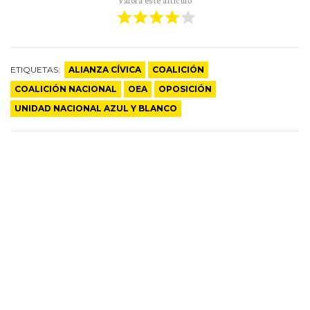
Valorá este artículo
ETIQUETAS:
ALIANZA CÍVICA
COALICIÓN
COALICIÓN NACIONAL
OEA
OPOSICIÓN
UNIDAD NACIONAL AZUL Y BLANCO