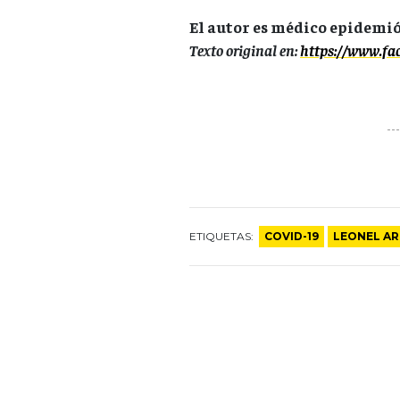
El autor es médico epidemi
Texto original en:
h
ttps://www.f
ETIQUETAS:
COVID-19
LEONEL AR