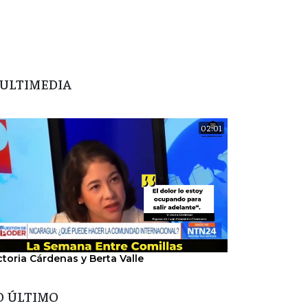
ULTIMEDIA
02:01
ctoria Cárdenas y Berta Valle
"Nosotros hem
del régimen".
O ÚLTIMO