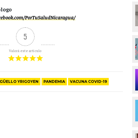
ólogo
acebook.com/PorTuSaludNicaragua/
5
Valorá este artículo
GÜELLO YRIGOYEN
PANDEMIA
VACUNA COVID-19