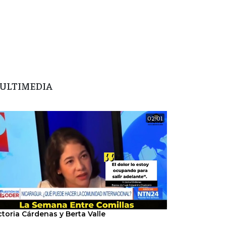
ULTIMEDIA
02:01
ctoria Cárdenas y Berta Valle
"Nosotros hem
del régimen".