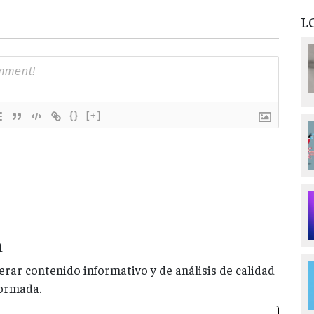
L
{}
[+]
a
rar contenido informativo y de análisis de calidad
formada.