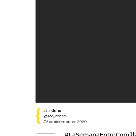
4to Mono
@4to_mono
//
5 de diciembre de 2020
#LaSemanaEntreComillas