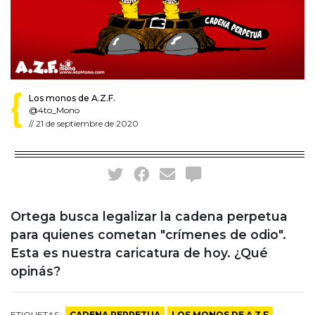
Los monos de A.Z.F.
@4to_Mono
//
21 de septiembre de 2020
Ortega busca legalizar la cadena perpetua
para quienes cometan "crímenes de odio".
Esta es nuestra caricatura de hoy. ¿Qué
opinás?
ETIQUETAS:
CADENA PERPETUA
LOS MONOS DE A.Z.F