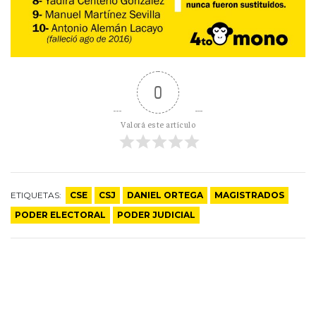
0
Valorá este artículo
ETIQUETAS:
CSE
CSJ
DANIEL ORTEGA
MAGISTRADOS
PODER ELECTORAL
PODER JUDICIAL