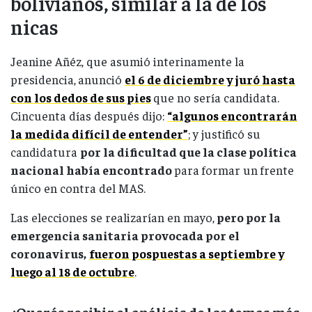
bolivianos, similar a la de los
nicas
Jeanine Añéz, que asumió interinamente la
presidencia,
anunció
el 6 de diciembre y juró hasta
con los dedos de sus pies
que no sería candidata.
Cincuenta días después dijo:
“algunos encontrarán
la medida difícil de entender”
; y justificó su
candidatura
por la dificultad que la clase política
nacional había encontrado
para formar un frente
único en contra del MAS.
Las elecciones se realizarían en mayo,
pero por la
emergencia sanitaria provocada por el
coronavirus,
fueron pospuestas a septiembre y
luego al 18 de octubre
.
¿Querés recibir el análisis de los temas más