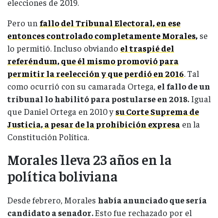
elecciones de 2019.
Pero un
fallo del Tribunal Electoral, en ese
entonces controlado completamente Morales,
se
lo permitió. Incluso obviando
el traspié del
referéndum, que él mismo promovió para
permitir la reelección y que perdió en 2016
. Tal
como ocurrió con su camarada Ortega,
el fallo de un
tribunal lo habilitó para postularse en 2018.
Igual
que Daniel Ortega en 2010 y
su Corte Suprema de
Justicia, a pesar de la prohibición expresa
en la
Constitución Política.
Morales lleva 23 años en la
política boliviana
Desde febrero, Morales
había anunciado que sería
candidato a senador.
Esto fue rechazado por el