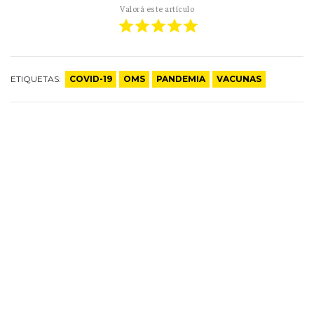
Valorá este artículo
ETIQUETAS:
COVID-19
OMS
PANDEMIA
VACUNAS