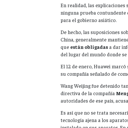
En realidad, las explicacione
ninguna prueba contundente q
para el gobierno asiático.
De hecho, las suposiciones so
China, generalmente mantiene 
que
están obligadas
a dar in
del lugar del mundo donde se
El 12 de enero, Huawei marcó 
su compañía señalado de come
Wang Weijing fue detenido ta
directiva de la compañía
Men
autoridades de ese país, acusa
Es así que no se trata necesa
tecnología ajena a los aparat
instalado en sus aparatos. En 