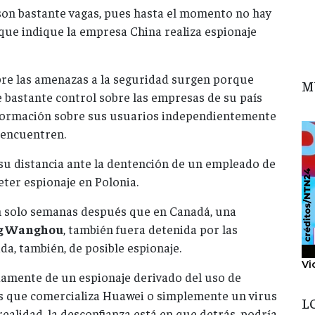
s son bastante vagas, pues hasta el momento no hay
ue indique la empresa China realiza espionaje
bre las amenazas a la seguridad surgen porque
M
bastante control sobre las empresas de su país
formación sobre sus usuarios independientemente
 encuentren.
su distancia ante la dentención de un empleado de
ter espionaje en Polonia.
n solo semanas después que en Canadá, una
g Wanghou
, también fuera detenida por las
da, también, de posible espionaje.
Vi
riamente de un espionaje derivado del uso de
os que comercializa Huawei o simplemente un virus
L
realidad, la desconfianza está en que detrás, podría