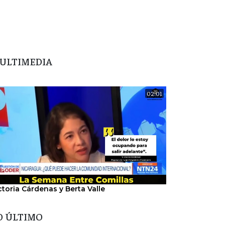
ULTIMEDIA
02:01
ctoria Cárdenas y Berta Valle
"Nosotros hem
del régimen".
O ÚLTIMO