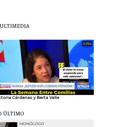
ULTIMEDIA
02:01
ctoria Cárdenas y Berta Valle
"Nosotros hem
del régimen".
O ÚLTIMO
MONÓLOGO