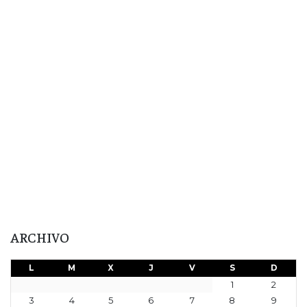
ARCHIVO
L
M
X
J
V
S
D
1
2
3
4
5
6
7
8
9