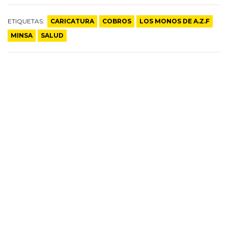
ETIQUETAS:
CARICATURA
COBROS
LOS MONOS DE A.Z.F
MINSA
SALUD