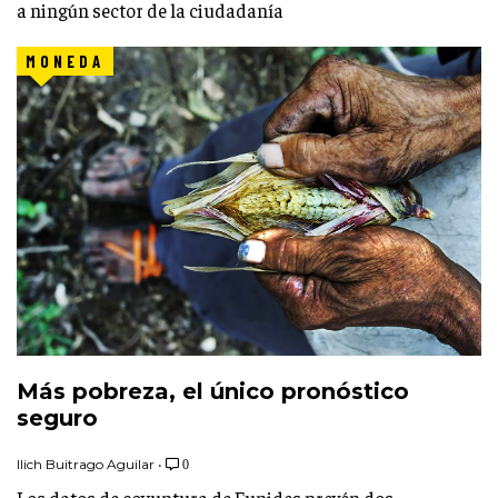
a ningún sector de la ciudadanía
MONEDA
Más pobreza, el único pronóstico
seguro
Ilich Buitrago Aguilar
•
0