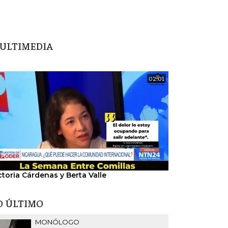
ULTIMEDIA
02:01
ctoria Cárdenas y Berta Valle
"Nosotros hem
del régimen".
O ÚLTIMO
MONÓLOGO