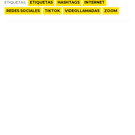
ETIQUETAS:
ETIQUETAS
HASHTAGS
INTERNET
REDES SOCIALES
TIKTOK
VIDEOLLAMADAS
ZOOM