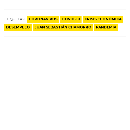
ETIQUETAS:
CORONAVIRUS
COVID-19
CRISIS ECONÓMICA
DESEMPLEO
JUAN SEBASTIÁN CHAMORRO
PANDEMIA