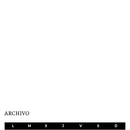
ARCHIVO
L
M
X
J
V
S
D