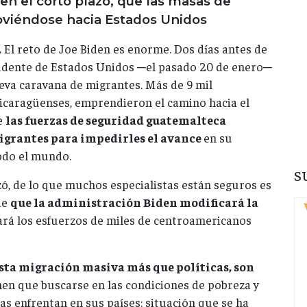
en el corto plazo, que las masas de
viéndose hacia Estados Unidos
.
El reto de Joe Biden es enorme. Dos días antes de
idente de Estados Unidos ─el pasado 20 de enero─
ueva caravana de migrantes. Más de 9 mil
icaragüenses, emprendieron el camino hacia el
e
las fuerzas de seguridad guatemalteca
igrantes para impedirles el avance
en su
todo el mundo.
S
, de lo que muchos especialistas están seguros es
de
que la administración Biden modificará la
nará los esfuerzos de miles de centroamericanos
esta migración masiva más que políticas, son
nen que buscarse en las condiciones de pobreza y
s enfrentan en sus países; situación que se ha