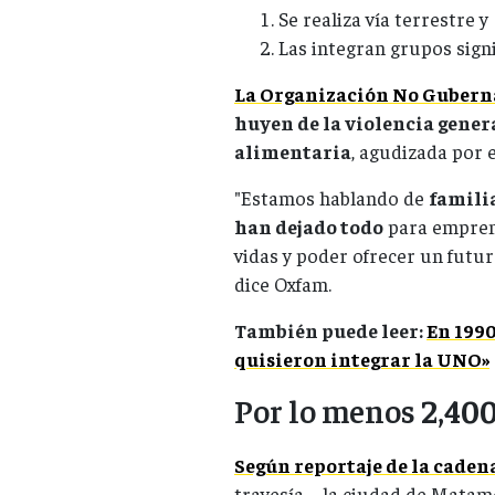
Se realiza vía terrestre y
Las integran grupos signi
La Organización No Guber
huyen de la violencia genera
alimentaria
, agudizada por 
"Estamos hablando de
familia
han dejado todo
para emprend
vidas y poder ofrecer un futur
dice Oxfam.
También puede leer:
En 1990
quisieron integrar la UNO»
Por lo menos
2,40
Según reportaje de la cade
travesía ─la ciudad de Matamo