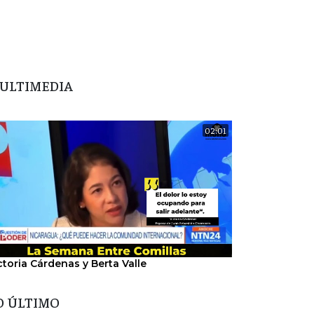
ULTIMEDIA
02:01
ctoria Cárdenas y Berta Valle
"Nosotros hem
del régimen".
O ÚLTIMO