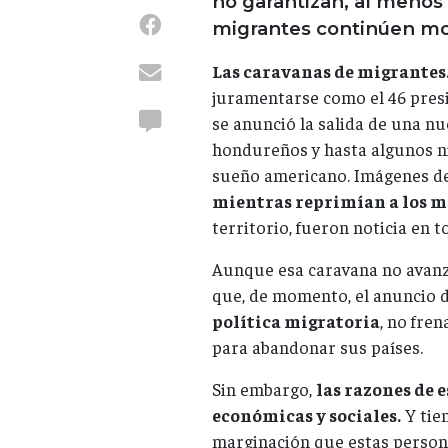
no garantizan, al menos 
migrantes continúen mo
Las caravanas de migrantes
juramentarse como el 46 pres
se anunció la salida de una n
hondureños y hasta algunos n
sueño americano. Imágenes d
mientras reprimían a los m
territorio, fueron noticia en 
Aunque esa caravana no avanzó
que, de momento, el anuncio 
política migratoria
, no fre
para abandonar sus países.
Sin embargo,
las razones de 
económicas y sociales.
Y tie
marginación que estas persona