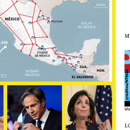
M
Vi
L