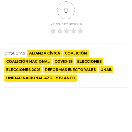
0
Valorá este artículo
ETIQUETAS:
ALIANZA CÍVICA
COALICIÓN
COALICIÓN NACIONAL
COVID-19
ELECCIONES
ELECCIONES 2021
REFORMAS ELECTORALES
UNAB
UNIDAD NACIONAL AZUL Y BLANCO