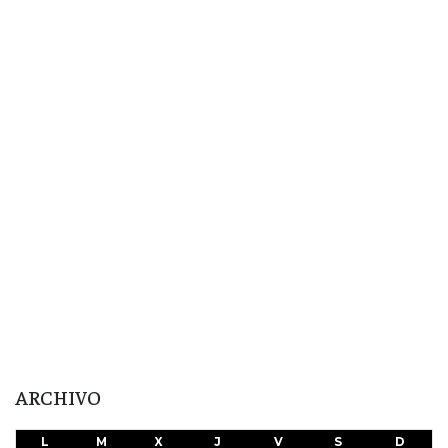
ARCHIVO
L
M
X
J
V
S
D