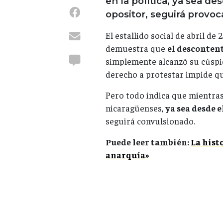
en la política, ya sea d
opositor, seguirá provoc
El estallido social de abril d
demuestra que
el desconten
simplemente alcanzó su cúspi
derecho a protestar impide qu
Pero todo indica que mientras
nicaragüenses,
ya sea desde e
seguirá convulsionado.
Puede leer también:
La hist
anarquía»