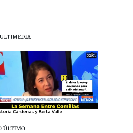
ULTIMEDIA
02:01
ctoria Cárdenas y Berta Valle
"Nosotros hem
del régimen".
O ÚLTIMO