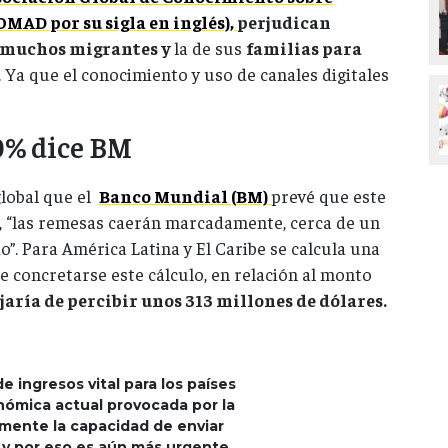
MAD por su sigla en inglés),
perjudican
e muchos migrantes y
la de sus
familias para
. Ya que el conocimiento y uso de canales digitales
0% dice BM
 global que el
Banco Mundial (BM)
prevé que este
, “las remesas caerán marcadamente, cerca de un
”. Para América Latina y El Caribe se calcula una
De concretarse este cálculo, en relación al monto
aría de percibir unos 313 millones de dólares.
 ingresos vital para los países
nómica actual provocada por la
mente la capacidad de enviar
n y por eso es aún más urgente