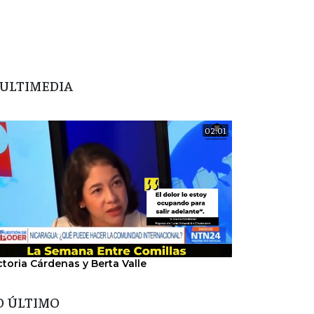
ULTIMEDIA
02:01
ctoria Cárdenas y Berta Valle
"Nosotros hem
del régimen".
O ÚLTIMO