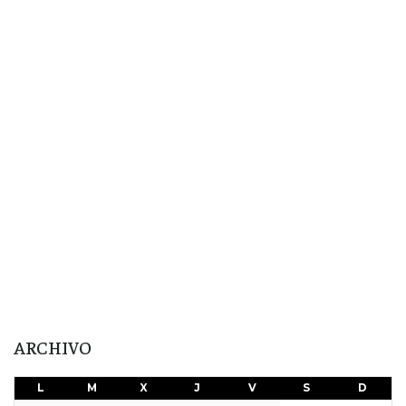
ARCHIVO
L
M
X
J
V
S
D