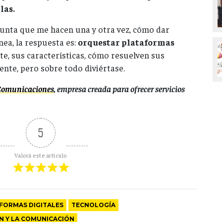
las.
gunta que me hacen una y otra vez, cómo dar
nea, la respuesta es:
orquestar plataformas
ste, sus características, cómo resuelven sus
vente, pero sobre todo diviértase.
omunicaciones
, empresa creada para ofrecer servicios
5
Valorá este artículo
FORMAS DIGITALES
TECNOLOGÍA
N Y LA COMUNICACIÓN