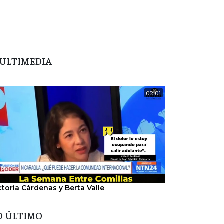
ULTIMEDIA
02:01
ctoria Cárdenas y Berta Valle
"Nosotros hem
del régimen".
O ÚLTIMO