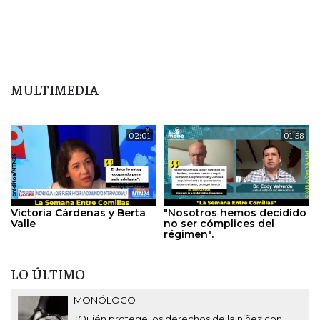
MULTIMEDIA
02:01
01:58
Victoria Cárdenas y Berta
"Nosotros hemos decidido
Valle
no ser cómplices del
régimen".
LO ÚLTIMO
MONÓLOGO
¿Quién protege los derechos de la niñez con