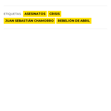
ETIQUETAS:
ASESINATOS
CRISIS
JUAN SEBASTIÁN CHAMORRO
REBELIÓN DE ABRIL